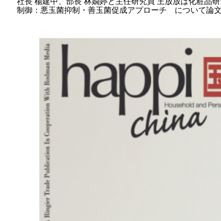
社長 楊建中、部長 林嫺婷と主任研究員 王放放は化粧品研究専門
制御：悪玉菌抑制・善玉菌促成アプローチ について論