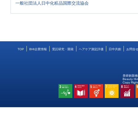
一般社団法人日中化粧品国際交流協会
TOP
BHI企業情報
受託研究・開発
ヘアケア測定評価
日中共創
お問合
美研創新
Beauty Hi-
Copy Right