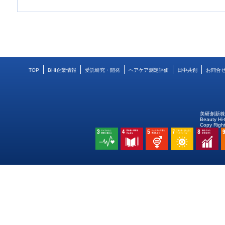
TOP
BHI企業情報
受託研究・開発
ヘアケア測定評価
日中共創
お問合
美研創新
Beauty Hi-
Copy Right